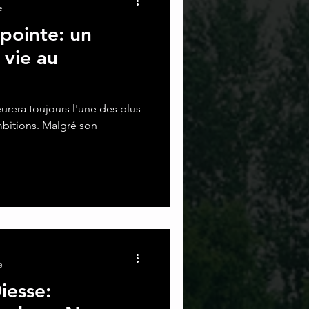
e
pointe: un
vie au
era toujours l'une des plus
mbitions. Malgré son
e
iesse: