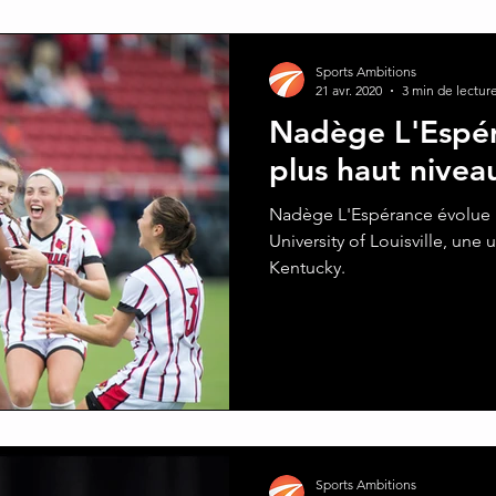
Sports Ambitions
21 avr. 2020
3 min de lectur
Nadège L'Espér
plus haut niveau
Nadège L'Espérance évolue p
University of Louisville, une 
Kentucky.
Sports Ambitions