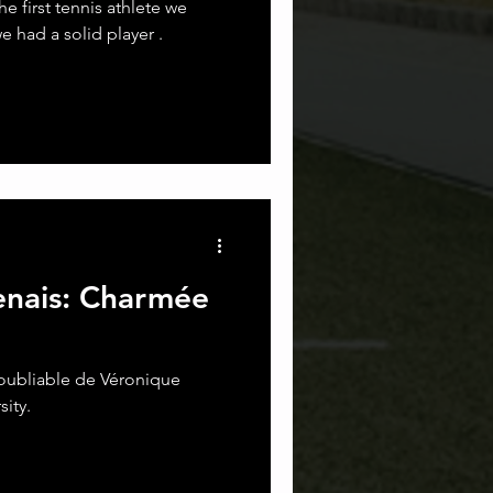
 first tennis athlete we
 had a solid player .
nais: Charmée
noubliable de Véronique
ity.