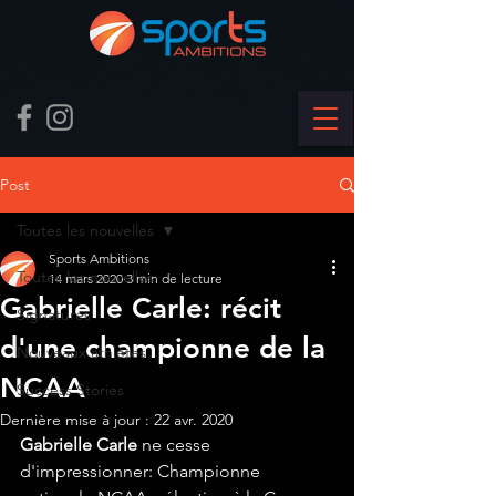
Post
Toutes les nouvelles
Sports Ambitions
Toutes les nouvelles
14 mars 2020
3 min de lecture
Gabrielle Carle: récit
Signatures
d'une championne de la
Nouveaux athlètes
NCAA
Success Stories
Dernière mise à jour :
22 avr. 2020
Gabrielle Carle
 ne cesse 
d'impressionner: Championne 