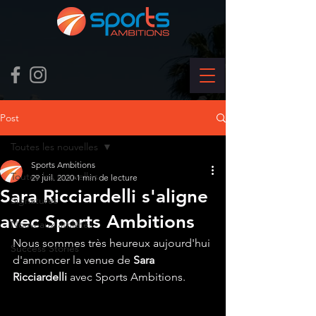
Post
Toutes les nouvelles
Sports Ambitions
Toutes les nouvelles
29 juil. 2020
1 min de lecture
Sara Ricciardelli s'aligne
Signatures
avec Sports Ambitions
Nouveaux athlètes
Nous sommes très heureux aujourd'hui 
Success Stories
d'annoncer la venue de 
Sara 
Ricciardelli
 avec Sports Ambitions. 