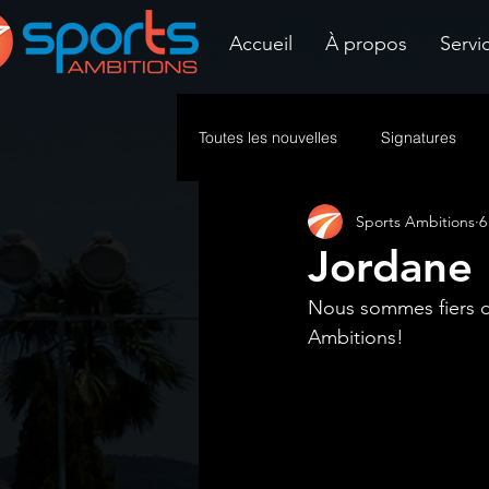
Accueil
À propos
Servi
Toutes les nouvelles
Signatures
Sports Ambitions
6
Jordane 
Nous sommes fiers d
Ambitions! 