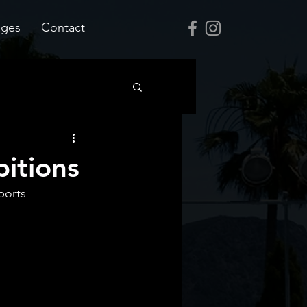
ages
Contact
itions
ports 