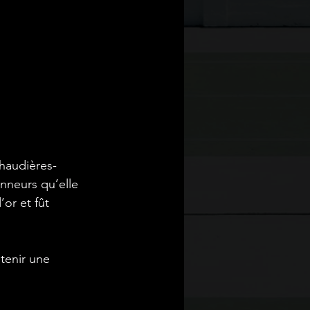
haudières-
neurs qu’elle 
or et fût 
 
tenir une 