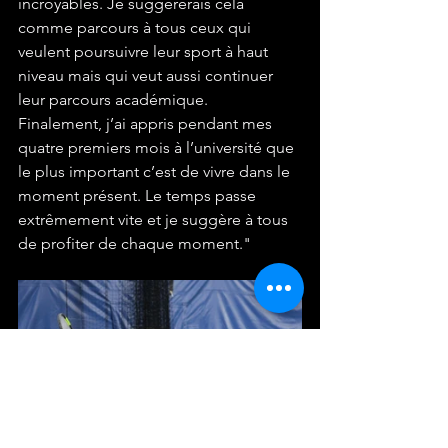
incroyables. Je suggèrerais cela 
comme parcours à tous ceux qui 
veulent poursuivre leur sport à haut 
niveau mais qui veut aussi continuer 
leur parcours académique.
Finalement, j’ai appris pendant mes 
quatre premiers mois à l’université que 
le plus important c’est de vivre dans le 
moment présent. Le temps passe 
extrêmement vite et je suggère à tous 
de profiter de chaque moment."