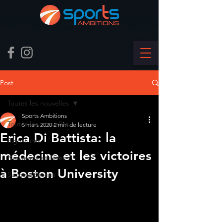
Post
Toutes les nouvelles
Sports Ambitions
Toutes les nouvelles
5 mars 2020
2 min de lecture
Erica Di Battista: la
Signatures
médecine et les victoires
Nouveaux athlètes
à Boston University
Success Stories