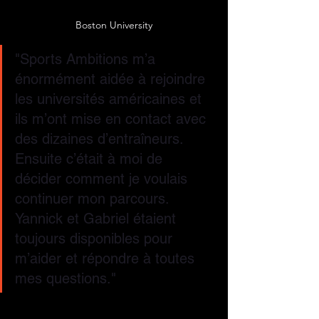
Boston University
"Sports Ambitions m’a 
énormément aidée à rejoindre 
les universités américaines et 
ils m’ont mise en contact avec 
des dizaines d’entraîneurs. 
Ensuite c’était à moi de 
décider comment je voulais 
continuer mon parcours. 
Yannick et Gabriel étaient 
toujours disponibles pour 
m’aider et répondre à toutes 
mes questions."