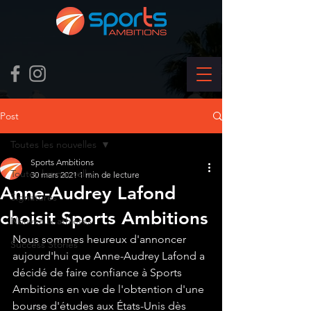
Post
Toutes les nouvelles
Sports Ambitions
Toutes les nouvelles
30 mars 2021
1 min de lecture
Anne-Audrey Lafond
Signatures
choisit Sports Ambitions
Nouveaux athlètes
Nous sommes heureux d'annoncer 
Success Stories
aujourd'hui que Anne-Audrey Lafond a 
décidé de faire confiance à Sports 
Ambitions en vue de l'obtention d'une 
bourse d'études aux États-Unis dès 