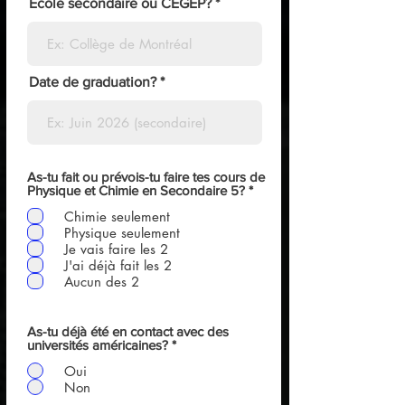
École secondaire ou CÉGEP?
Date de graduation?
As-tu fait ou prévois-tu faire tes cours de
O
Physique et Chimie en Secondaire 5?
*
b
Chimie seulement
l
i
Physique seulement
g
Je vais faire les 2
a
J'ai déjà fait les 2
t
Aucun des 2
o
i
r
e
As-tu déjà été en contact avec des
universités américaines?
*
Oui
Non