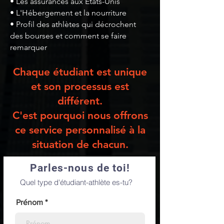
• Les assurances aux États-Unis
• L'Hébergement et la nourriture
• Profil des athlètes qui décrochent
des bourses et comment se faire
remarquer
Chaque étudiant est unique
et son processus est
différent.
C'est pourquoi nous offrons
ce service personnalisé à la
situation de chacun.
Parles-nous de toi!
Quel type d'étudiant-athlète es-tu?
Prénom