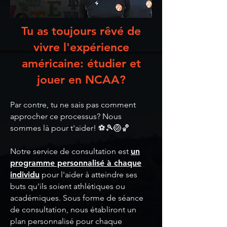
Tu as toujours rêvé de
vivre l'expérience
américaine: étudier et
jouer en NCAA?
Par contre, tu ne sais pas comment
approcher ce processus? Nous
sommes là pour t'aider! ⚽🎾🏐🏀
Notre service de consultation est
un
programme personnalisé à chaque
individu
pour l'aider à atteindre ses
buts qu'ils soient athlétiques ou
académiques. Sous forme de séance
de consultation, nous établiront un
plan personnalisé pour chaque