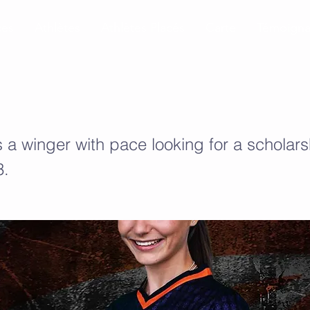
ces
Athlètes
Athlètes Placés
Carte
Témoign
nt-Jacques
s a winger with pace looking for a scholars
3.