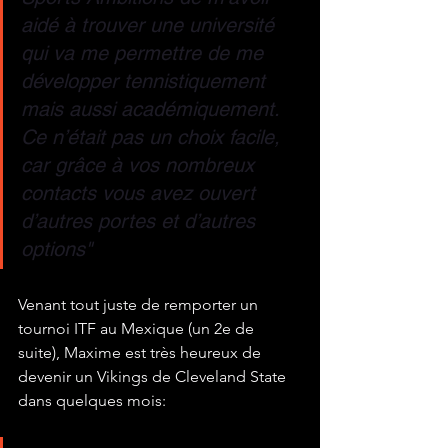
aidé à trouver une université 
qui va me permettre de me 
développer tennistiquement 
mais aussi académiquement. 
Ce n’était pas un choix facile, 
car grâce à vos nombreux 
contacts vous avez ouvert 
d’autres portes et d’autres 
options"
Venant tout juste de remporter un 
tournoi ITF au Mexique (un 2e de 
suite), Maxime est très heureux de 
devenir un Vikings de Cleveland State 
dans quelques mois: 