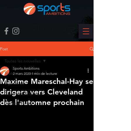
Post
Toutes les nouvelles
Sports Ambitions
Toutes les nouvelles
2 mars 2020
1 min de lecture
Maxime Mareschal-Hay se
Signatures
dirigera vers Cleveland
Nouveaux athlètes
dès l'automne prochain
Success Stories