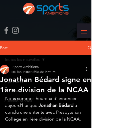
Post
Toutes les nouvelles
Sports Ambitions
Toutes les nouvelles
10 mai 2018
1 min de lecture
Jonathan Bédard signe en
Signatures
1ère division de la NCAA
Nouveaux athlètes
Nous sommes heureux d'annoncer 
Success Stories
aujourd'hui que 
Jonathan Bédard
 a 
conclu une entente avec Presbyterian 
College en 1ère division de la NCAA. 