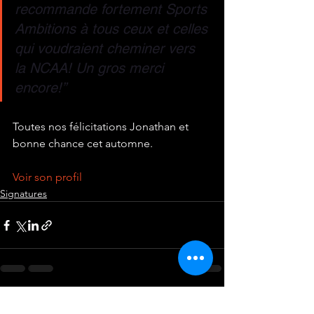
recommande fortement Sports 
Ambitions à tous ceux et celles 
qui voudraient cheminer vers 
la NCAA! Un gros merci 
encore!”
Toutes nos félicitations Jonathan et 
bonne chance cet automne.
Voir son profil
Signatures
Voir tout
Posts récents