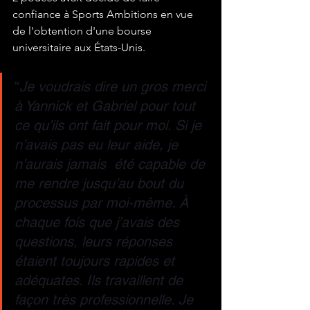
confiance à Sports Ambitions en vue 
de l'obtention d'une bourse 
universitaire aux États-Unis. 
“
Je voudrais dire un gros merci 
à Yannick et Gabriel pour tout 
ce qu’ils ont fait pour moi. Si je 
n’avais pas eu leur aide, je 
n’aurais jamais  été capable de 
me rendre jusqu’au bout du 
processus par moi-même. À 
chaque fois que j’avais des 
questions, leurs réponses 
étaient toujours rapides et 
adéquates. Ils travaillent de 
façon très professionnelle. Je 