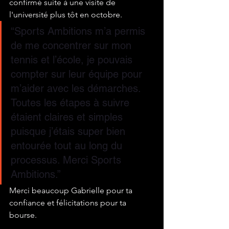
confirmé suite à une visite de 
l'université plus tôt en octobre. 
“Sports Ambitions m’a permis 
de me concentrer sur mon 
tennis et l’école, je pouvais 
compter sur leur équipe pour 
m’aider avec les démarches. 
Toutes les étapes à suivre 
étaient claires et simples 
puisque j’étais super bien 
entourée tout au long du 
processus. Merci Sports 
Ambitions.”
Merci beaucoup Gabrielle pour ta 
confiance et félicitations pour ta 
bourse.