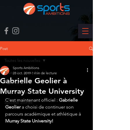
Post
Toutes les nouvelles
Sports Ambitions
Toutes les nouvelles
28 oct. 2019
1 min de lecture
Gabrielle Geolier à
Signatures
Murray State University
Nouveaux athlètes
C'est maintenant officiel : 
Gabrielle 
Success Stories
Geolier
 a choisi de continuer son 
parcours académique et athlétique à 
Murray State University!