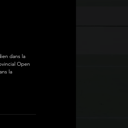
ien dans la 
ovincial Open 
ns la 