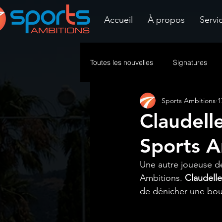
Accueil
À propos
Servi
Toutes les nouvelles
Signatures
Sports Ambitions
1
Claudell
Sports A
Une autre joueuse de
Ambitions. 
Claudell
de dénicher une bou