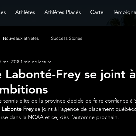
ces
Athlètes
Athlètes Placés
Carte
Témoign
Nouveaux athlètes
Success Stories
7 mai 2018
1 min de lecture
e Labonté-Frey se joint à
mbitions
 tennis élite de la province décide de faire confiance à 
e Labonte Frey
 se joint à l'agence de placement québéco
rse dans la NCAA et ce, dès l'automne prochain. 