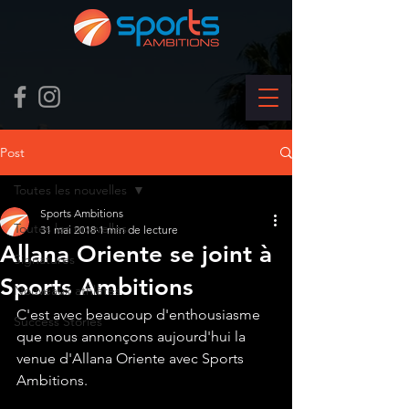
Post
Toutes les nouvelles
Sports Ambitions
Toutes les nouvelles
31 mai 2018
1 min de lecture
Allana Oriente se joint à
Signatures
Sports Ambitions
Nouveaux athlètes
C'est avec beaucoup d'enthousiasme 
Success Stories
que nous annonçons aujourd'hui la 
venue d'Allana Oriente avec Sports 
Ambitions.  